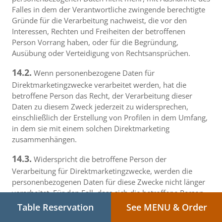
Falles in dem der Verantwortliche zwingende berechtigte
Gründe für die Verarbeitung nachweist, die vor den
Interessen, Rechten und Freiheiten der betroffenen
Person Vorrang haben, oder für die Begründung,
Ausübung oder Verteidigung von Rechtsansprüchen.
14.2.
Wenn personenbezogene Daten für
Direktmarketingzwecke verarbeitet werden, hat die
betroffene Person das Recht, der Verarbeitung dieser
Daten zu diesem Zweck jederzeit zu widersprechen,
einschließlich der Erstellung von Profilen in dem Umfang,
in dem sie mit einem solchen Direktmarketing
zusammenhängen.
14.3.
Widerspricht die betroffene Person der
Verarbeitung für Direktmarketingzwecke, werden die
personenbezogenen Daten für diese Zwecke nicht länger
verarbeitet. Für den Fall, dass sich die betroffene Person
die Verarbeitung personenbezogener Daten zum Zwecke
Table Reservation
See MENU & Order
des Direktmarketings separat und ohne Verbindung zu